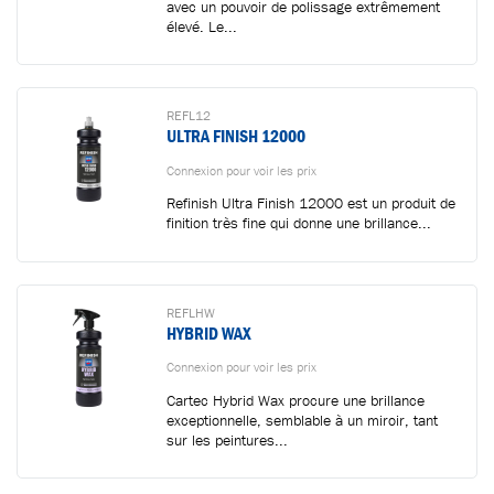
avec un pouvoir de polissage extrêmement
Ajouté au panier
élevé. Le...
Aller au panier
CONTINUER VOS ACHATS
REFL12
ULTRA FINISH 12000
Connexion pour voir les prix
Refinish Ultra Finish 12000 est un produit de
finition très fine qui donne une brillance...
REFLHW
HYBRID WAX
Connexion pour voir les prix
Cartec Hybrid Wax procure une brillance
exceptionnelle, semblable à un miroir, tant
sur les peintures...