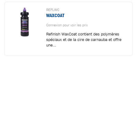
REFLWC
WAXCOAT
Connexion pour voir les prix
Refinish WaxCoat contient des polymères
spéciaux et de la cire de carnauba et offre
une...
REFLSP-U6
REFINISH PACK DE DÉMARRAGE 150MM
(4000, 9000 & HYBRID WAX)
Connexion pour voir les prix
La gamme de produits Refinish se distingue
par son innovation et sa technique. Pour
chaque...
RESTEZ INFORMÉ AVEC NOTRE NEWSLETTER