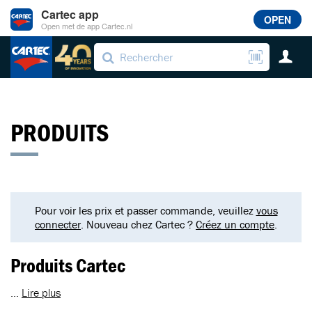
Cartec app
OPEN
Open met de app Cartec.nl
PRODUITS
Pour voir les prix et passer commande, veuillez
vous
connecter
. Nouveau chez Cartec ?
Créez un compte
.
Produits Cartec
...
Lire plus