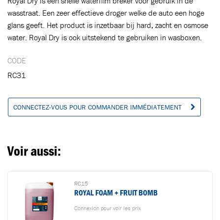
Royal Dry is een snelle waterfilm breker voor gebruik in de
wasstraat. Een zeer effectieve droger welke de auto een hoge
glans geeft. Het product is inzetbaar bij hard, zacht en osmose
water. Royal Dry is ook uitstekend te gebruiken in wasboxen.
Ajouté au panier
CODE
RC31
Aller au panier
CONTINUER VOS ACHATS
CONNECTEZ-VOUS POUR COMMANDER IMMÉDIATEMENT
Voir aussi:
RC15
ROYAL FOAM + FRUIT BOMB
Connexion pour voir les prix