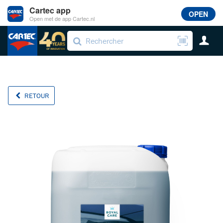
Cartec app
OPEN
Open met de app Cartec.nl
RETOUR