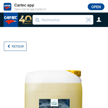
Cartec app
OPEN
Open met de app Cartec.nl
RETOUR