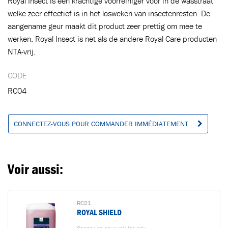
Royal Insect is een krachtige voorreiniger voor in de wasstraat
welke zeer effectief is in het losweken van insectenresten. De
aangename geur maakt dit product zeer prettig om mee te
werken. Royal Insect is net als de andere Royal Care producten
Ajouté au panier
NTA-vrij.
CODE
Aller au panier
CONTINUER VOS ACHATS
RC04
CONNECTEZ-VOUS POUR COMMANDER IMMÉDIATEMENT
Voir aussi:
RC21
ROYAL SHIELD