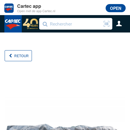
Cartec app
OPEN
Open met de app Cartec.nl
RETOUR