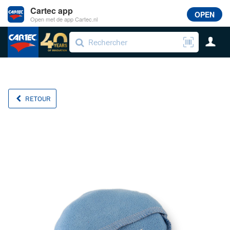
Cartec app
OPEN
Open met de app Cartec.nl
RETOUR