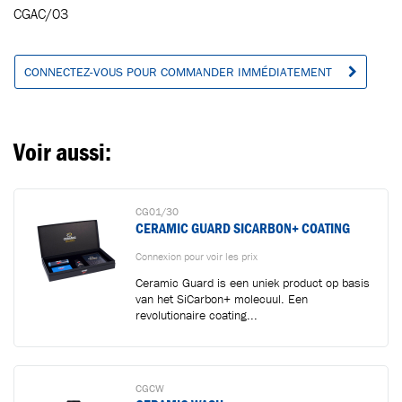
Ajouté au panier
CGAC/03
CONNECTEZ-VOUS POUR COMMANDER IMMÉDIATEMENT
Aller au panier
CONTINUER VOS ACHATS
Voir aussi:
CG01/30
CERAMIC GUARD SICARBON+ COATING
Connexion pour voir les prix
Ceramic Guard is een uniek product op basis
van het SiCarbon+ molecuul. Een
revolutionaire coating...
CGCW