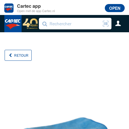
Cartec app
OPEN
Open met de app Cartec.nl
RETOUR