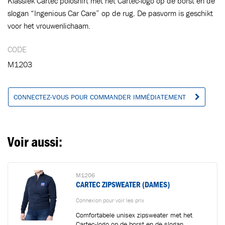
Klassiek Cartec poloshirt met het Cartec-logo op de borst en de
slogan “Ingenious Car Care” op de rug. De pasvorm is geschikt
voor het vrouwenlichaam.
Ajouté au panier
CODE
M1203
Aller au panier
CONTINUER VOS ACHATS
CONNECTEZ-VOUS POUR COMMANDER IMMÉDIATEMENT
Voir aussi:
M1206
CARTEC ZIPSWEATER (DAMES)
Connexion pour voir les prix
Comfortabele unisex zipsweater met het
Cartec-logo op de borst en de slogan