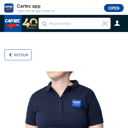
Cartec app
OPEN
Open met de app Cartec.nl
RETOUR