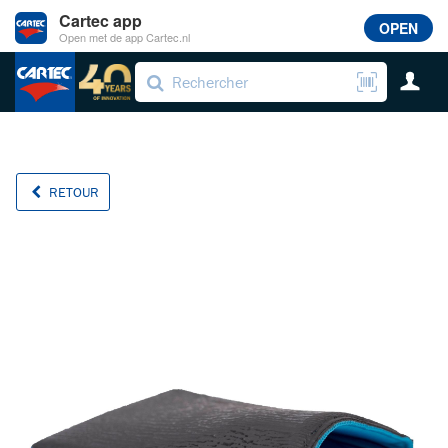
Cartec app
OPEN
Open met de app Cartec.nl
RETOUR