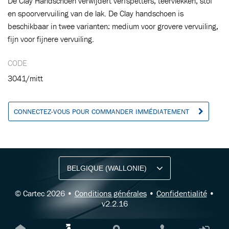
De Clay Handschoen verwijdert verfspetters, teervlekken, stof
en spoorvervuiling van de lak. De Clay handschoen is
beschikbaar in twee varianten: medium voor grovere vervuiling,
fijn voor fijnere vervuiling.
CODE
3041/mitt
CONNECTEZ-VOUS POUR COMMANDER IMMÉDIATEMENT
RESTEZ INFORMÉ AVEC NOTRE NEWSLETTER
Recevez des conseils professionnels,
des offres et des mises à jour produit de Cartec.
© Cartec 2026 •
Conditions générales
•
Confidentialité
•
v2.2.16