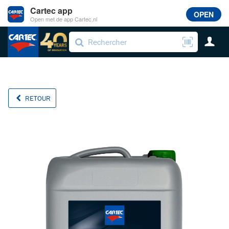
Cartec app
OPEN
Open met de app Cartec.nl
RETOUR