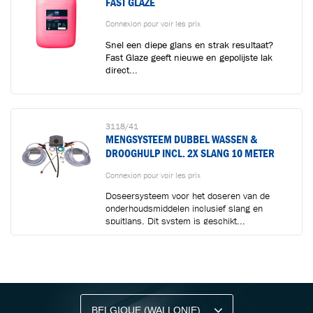
FAST GLAZE
Connexion pour voir les prix
Snel een diepe glans en strak resultaat?
Fast Glaze geeft nieuwe en gepolijste lak
direct...
3118/41
MENGSYSTEEM DUBBEL WASSEN &
DROOGHULP INCL. 2X SLANG 10 METER
Connexion pour voir les prix
Doseersysteem voor het doseren van de
onderhoudsmiddelen inclusief slang en
spuitlans. Dit system is geschikt...
RESTEZ INFORMÉ AVEC NOTRE NEWSLETTER
Recevez des conseils professionnels,