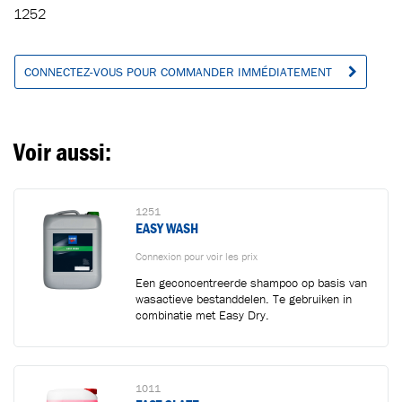
Ajouté au panier
1252
CONNECTEZ-VOUS POUR COMMANDER IMMÉDIATEMENT
Aller au panier
CONTINUER VOS ACHATS
Voir aussi:
1251
EASY WASH
Connexion pour voir les prix
Een geconcentreerde shampoo op basis van
wasactieve bestanddelen. Te gebruiken in
combinatie met Easy Dry.
1011