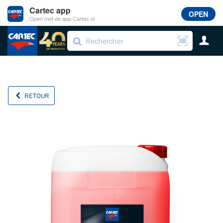
Cartec app
OPEN
Open met de app Cartec.nl
RETOUR