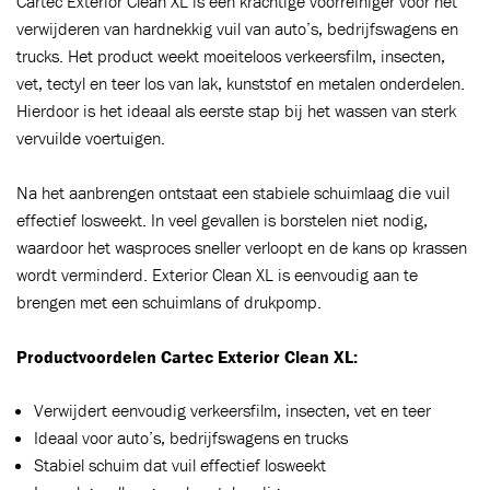
Cartec Exterior Clean XL is een krachtige voorreiniger voor het
verwijderen van hardnekkig vuil van auto’s, bedrijfswagens en
trucks. Het product weekt moeiteloos verkeersfilm, insecten,
vet, tectyl en teer los van lak, kunststof en metalen onderdelen.
Hierdoor is het ideaal als eerste stap bij het wassen van sterk
vervuilde voertuigen.
Na het aanbrengen ontstaat een stabiele schuimlaag die vuil
effectief losweekt. In veel gevallen is borstelen niet nodig,
waardoor het wasproces sneller verloopt en de kans op krassen
wordt verminderd. Exterior Clean XL is eenvoudig aan te
brengen met een schuimlans of drukpomp.
Ajouté au panier
Productvoordelen Cartec Exterior Clean XL:
Aller au panier
CONTINUER VOS ACHATS
Verwijdert eenvoudig verkeersfilm, insecten, vet en teer
Ideaal voor auto’s, bedrijfswagens en trucks
Stabiel schuim dat vuil effectief losweekt