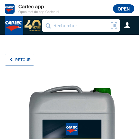
Cartec app
OPEN
Open met de app Cartec.nl
RETOUR