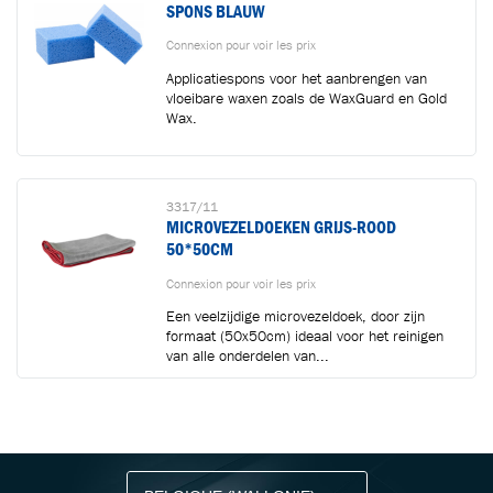
SPONS BLAUW
Connexion pour voir les prix
Applicatiespons voor het aanbrengen van
vloeibare waxen zoals de WaxGuard en Gold
Wax.
3317/11
MICROVEZELDOEKEN GRIJS-ROOD
50*50CM
Connexion pour voir les prix
Een veelzijdige microvezeldoek, door zijn
formaat (50x50cm) ideaal voor het reinigen
van alle onderdelen van...
RESTEZ INFORMÉ AVEC NOTRE NEWSLETTER
Recevez des conseils professionnels,