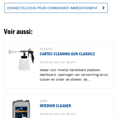
CONNECTEZ-VOUS POUR COMMANDER IMMÉDIATEMENT
Aller au panier
CONTINUER VOS ACHATS
Voir aussi:
3119/01
CARTEC CLEANING GUN CLASSIC2
Connexion pour voir les prix
Ideaal voor moeilijk bereikbare plaatsen;
dashboard, openingen van verwarming/airco,
tussen en onder de stoelen, de...
1205
INTERIOR CLEANER
Connexion pour voir les prix