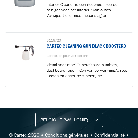
Interior Cleaner is een geconcentreerde
reiniger voor het interieur van auto's.
Verwijdert olie, nicotineaanslag en...
3119/20
CARTEC CLEANING GUN BLACK BOOSTER3
Connexion pour voir les prix
Ideaal voor moeilijk bereikbare plaatsen;
dashboard, openingen van verwarming/airco,
tussen en onder de stoelen, de...
RESTEZ INFORMÉ AVEC NOTRE NEWSLETTER
Recevez des conseils professionnels,
des offres et des mises à jour produit de Cartec.
© Cartec 2026 •
Conditions générales
•
Confidentialité
•