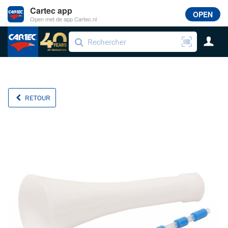
Cartec app
OPEN
Open met de app Cartec.nl
RETOUR