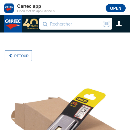
Cartec app
OPEN
Open met de app Cartec.nl
RETOUR