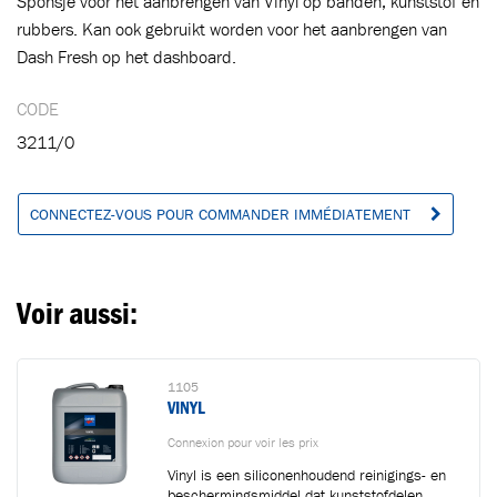
Sponsje voor het aanbrengen van Vinyl op banden, kunststof en
rubbers. Kan ook gebruikt worden voor het aanbrengen van
Dash Fresh op het dashboard.
Ajouté au panier
CODE
3211/0
Aller au panier
CONTINUER VOS ACHATS
CONNECTEZ-VOUS POUR COMMANDER IMMÉDIATEMENT
Voir aussi:
1105
VINYL
Connexion pour voir les prix
Vinyl is een siliconenhoudend reinigings- en
beschermingsmiddel dat kunststofdelen,