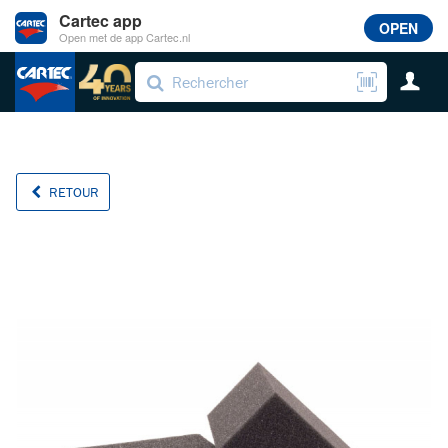
Cartec app
OPEN
Open met de app Cartec.nl
RETOUR