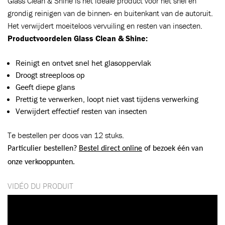
Glass Clean & Shine is het ideale product voor het snel en
grondig reinigen van de binnen- en buitenkant van de autoruit.
Het verwijdert moeiteloos vervuiling en resten van insecten.
Productvoordelen Glass Clean & Shine:
Reinigt en ontvet snel het glasoppervlak
Droogt streeploos op
Geeft diepe glans
Prettig te verwerken, loopt niet vast tijdens verwerking
Verwijdert effectief resten van insecten
Te bestellen per doos van 12 stuks.
Particulier bestellen?
Bestel direct online
of bezoek één van
Ajouté au panier
onze verkooppunten.
VIDÉO DU PRODUIT
Aller au panier
CONTINUER VOS ACHATS