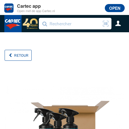
Cartec app
OPEN
Open met de app Cartec.nl
RETOUR