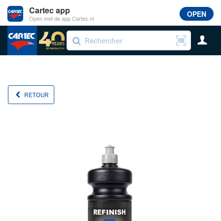
Cartec app
OPEN
Open met de app Cartec.nl
RETOUR