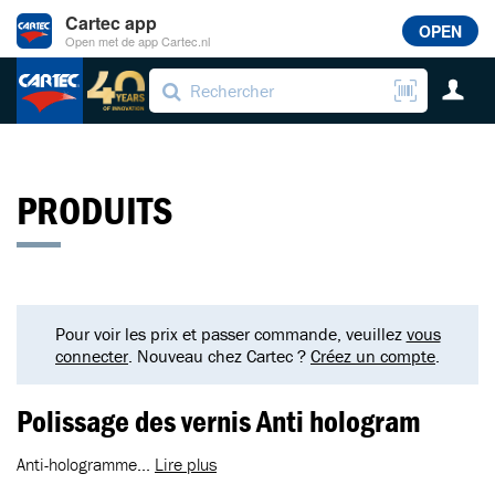
Cartec app
OPEN
Open met de app Cartec.nl
PRODUITS
Pour voir les prix et passer commande, veuillez
vous
connecter
. Nouveau chez Cartec ?
Créez un compte
.
Polissage des vernis Anti hologram
Anti-hologramme...
Lire plus