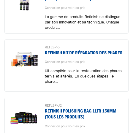
Connexion pour voir les prix
La gamme de produits Refinish se distingue
par son innovation et sa technique. Chaque
produit...
REFLSP-5
Ajouté au panier
REFINISH KIT DE RÉPARATION DES PHARES
Connexion pour voir les prix
Aller au panier
CONTINUER VOS ACHATS
Kit complète pour la restauration des phares
ternis et altérés. En quelques étapes, le
phare...
REFLSP-U2
REFINISH POLISHING BAG 1LTR 150MM
(TOUS LES PRODUITS)
Connexion pour voir les prix