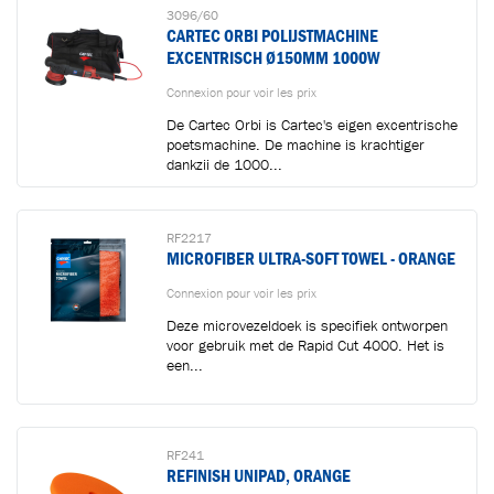
3096/60
CARTEC ORBI POLIJSTMACHINE
EXCENTRISCH Ø150MM 1000W
Connexion pour voir les prix
De Cartec Orbi is Cartec's eigen excentrische
poetsmachine. De machine is krachtiger
dankzij de 1000...
RF2217
MICROFIBER ULTRA-SOFT TOWEL - ORANGE
Connexion pour voir les prix
Deze microvezeldoek is specifiek ontworpen
voor gebruik met de Rapid Cut 4000. Het is
een...
RF241
REFINISH UNIPAD, ORANGE