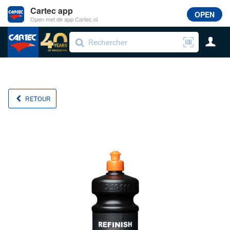
Cartec app
OPEN
Open met de app Cartec.nl
RETOUR